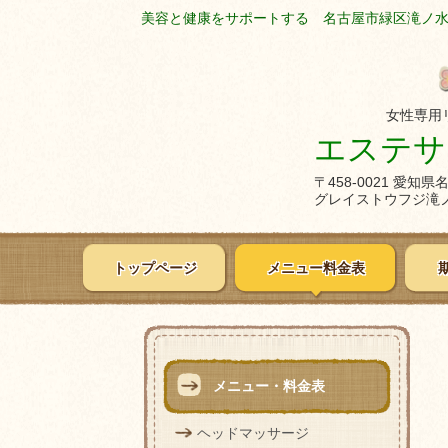
美容と健康をサポートする 名古屋市緑区滝ノ
女性専用
エステサロ
〒458-0021 愛知
グレイストウフジ滝ノ
トップページ
メニュー料金表
メニュー・料金表
ヘッドマッサージ