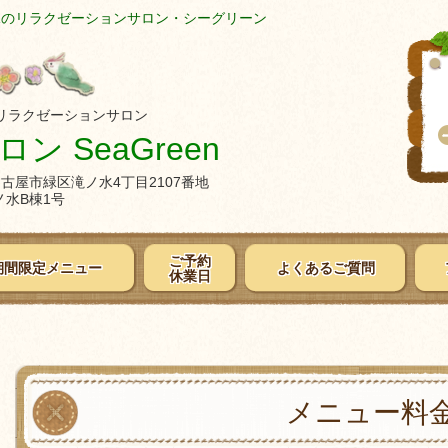
水のリラクゼーションサロン・シーグリーン
リラクゼーションサロン
ン SeaGreen
県名古屋市緑区滝ノ水4丁目2107番地
水B棟1号
ご予約
期間限定メニュー
よくあるご質問
休業日
メニュー料